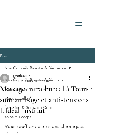
Post
Nos Conseils Beauté & Bien-être
gverleure7
Nos Conseils Beauté & Bien-être
21 juin
2 min de lecture
Massage intra-buccal à Tours :
Soins Visage
soin anti-âge et anti-tensions |
Soins Capillaires
Épilation & Soins du Corps
L'Idéal Institut
soins du corps
soins des mains
Vous souffrez de tensions chroniques 