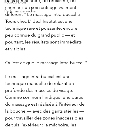
dans la mâchoire, de bruxisme, ou 
kobido blois
cherchez un soin anti-âge vraiment 
Parfums de niche
différent ? Le massage intra-buccal à 
Tours chez L'Idéal Institut est une 
technique rare et puissante, encore 
peu connue du grand public — et 
pourtant, les résultats sont immédiats 
et visibles.
Qu'est-ce que le massage intra-buccal ?
Le massage intra-buccal est une 
technique manuelle de relaxation 
profonde des muscles du visage. 
Comme son nom l'indique, une partie 
du massage est réalisée à l'intérieur de 
la bouche — avec des gants stériles — 
pour travailler des zones inaccessibles 
depuis l'extérieur : la mâchoire, les 